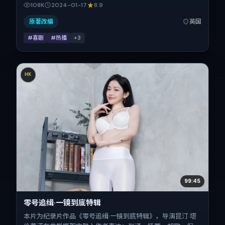
国，借跨文化视角下的群像碰撞推进人物抉择与反转。2024
108K
2024-01-17
8.9
年1月17日于英国首映（春节档前后），片长130分钟，适合喜
欢强情节与细腻表演的观众。
原著改编
英国
#喜剧
#热播
+
3
HK
99:45
零号追缉·一镜到底特辑
本片为纪录片作品《零号追缉·一镜到底特辑》，导演昆汀·塔