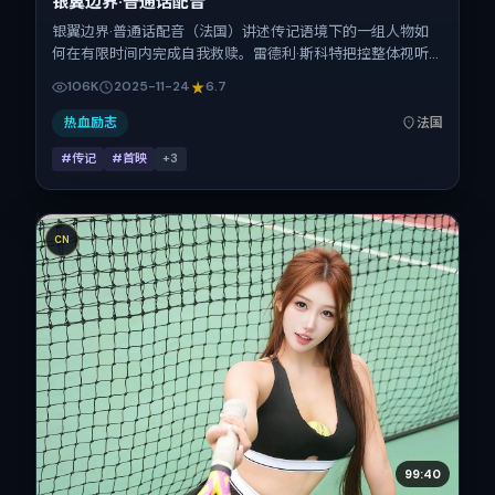
银翼边界·普通话配音
银翼边界·普通话配音（法国）讲述传记语境下的一组人物如
何在有限时间内完成自我救赎。雷德利·斯科特把控整体视听
语言，宋佳、刘亦菲、刘德华、辛芷蕾的表演层次丰富。影片
106K
2025-11-24
6.7
定于 2025-11-24 起陆续登陆院线与网络平台，贺岁档前后公
映，片长135分钟。
热血励志
法国
#传记
#首映
+
3
CN
99:40