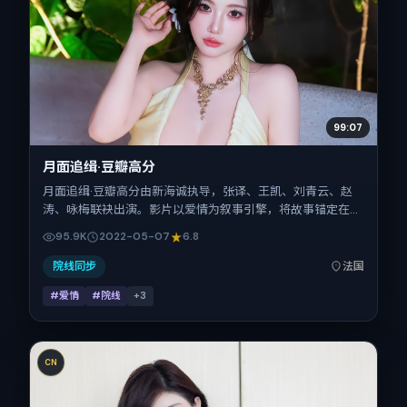
99:07
月面追缉·豆瓣高分
月面追缉·豆瓣高分由新海诚执导，张译、王凯、刘青云、赵
涛、咏梅联袂出演。影片以爱情为叙事引擎，将故事锚定在法
国，借跨文化视角下的群像碰撞推进人物抉择与反转。2022
95.9K
2022-05-07
6.8
年5月7日于法国首映（春季档），片长99分钟，适合喜欢强
情节与细腻表演的观众。
院线同步
法国
#爱情
#院线
+
3
CN