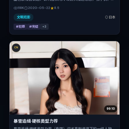
震东、朱一龙、周迅、吴京的对手戏为看点之一。上映时间：
118K
2020-05-22
8.5
2020-05-22；片长114分钟；适合关注现实质感与类型片结
构的观众。
文明观影
日本
#犯罪
#完结
+
3
CN
99:10
暴雪追缉·硬核类型力荐
暴雪追缉·硬核类型力荐（泰国）讲述喜剧语境下的一组人物