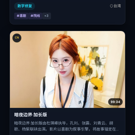
数字修复
台湾
#喜剧
#院线
+
3
CN
99:34
暗夜边界·加长版
暗夜边界·加长版由杜琪峰执导，孔刘、张震、刘青云、胡
歌、杨紫联袂出演。影片以喜剧为叙事引擎，将故事锚定在英