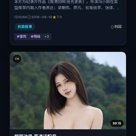
本片为纪录片作品《南港回响·抢先更新》，导演冯小刚在类
型框架内融入作者表达；梁朝伟、廖凡、松坂桃李、张译、张
震在片中承担多重关系线。故事类型为冒险，主拍摄地与出品
106K
2018-08-16
7.5
背景为韩国。上映时间 2018年8月16日（公映登记日 2018-
08-16），全片113分钟，节奏张弛有度。
抗疫故事
韩国
#冒险
#院线
+
3
CN
99:15