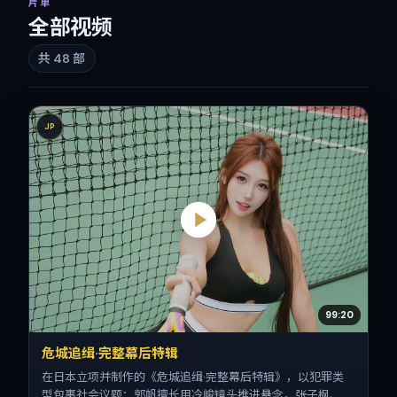
片单
全部视频
共
48
部
JP
99:20
危城追缉·完整幕后特辑
在日本立项并制作的《危城追缉·完整幕后特辑》，以犯罪类
型包裹社会议题：郭帆擅长用冷峻镜头推进悬念，张子枫、柯