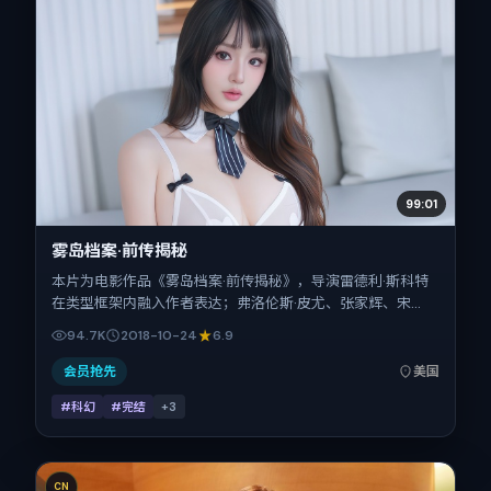
99:01
雾岛档案·前传揭秘
本片为电影作品《雾岛档案·前传揭秘》，导演雷德利·斯科特
在类型框架内融入作者表达；弗洛伦斯·皮尤、张家辉、宋
佳、刘青云在片中承担多重关系线。故事类型为科幻，主拍摄
94.7K
2018-10-24
6.9
地与出品背景为美国。上映时间 2018年10月24日（公映登记
日 2018-10-24），全片109分钟，节奏张弛有度。
会员抢先
美国
#科幻
#完结
+
3
CN