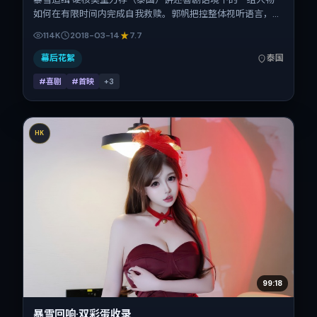
如何在有限时间内完成自我救赎。郭帆把控整体视听语言，倪
妮、咏梅、孙艺珍、杨紫、安妮·海瑟薇的表演层次丰富。影
114K
2018-03-14
7.7
片定于 2018-03-14 起陆续登陆院线与网络平台，春节档前后
公映，片长156分钟。
幕后花絮
泰国
#喜剧
#首映
+
3
HK
99:18
暴雪回响·双彩蛋收录