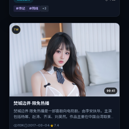
#传记
#院线
+
3
TW
99:41
焚城边界·限免热播
焚城边界·限免热播是一部喜剧向电视剧，由李安执导。主演
包括杨幂、赵涛、齐溪、刘昊然。作品主要在中国台湾取景与
发行，2017年春节档前后与观众见面，首映日期 2017-03-
113K
2017-03-04
7.4
04，正片时长165分钟。