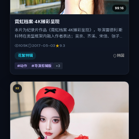
99:16
霓虹档案·4K臻彩呈现
本片为纪录片作品《霓虹档案·4K臻彩呈现》，导演雷德利·斯
科特在类型框架内融入作者表达；吴京、齐溪、宋佳、张子
枫、秦昊在片中承担多重关系线。故事类型为动作，主拍摄地
105K
2017-05-03
9.3
与出品背景为韩国。上映时间 2017年5月3日（公映登记日
2017-05-03），全片169分钟，节奏张弛有度。
花絮特辑
韩国
#动作
#导演剪辑版
+
3
KR