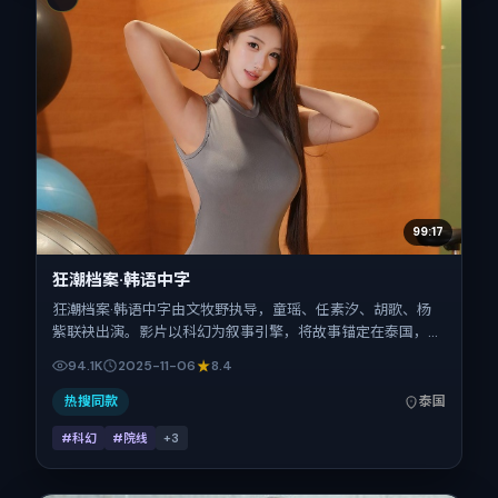
99:17
狂潮档案·韩语中字
狂潮档案·韩语中字由文牧野执导，童瑶、任素汐、胡歌、杨
紫联袂出演。影片以科幻为叙事引擎，将故事锚定在泰国，借
当代中国的现实肌理推进人物抉择与反转。2025年11月6日于
94.1K
2025-11-06
8.4
泰国首映（贺岁档前后），片长103分钟，适合喜欢强情节与
细腻表演的观众。
热搜同款
泰国
#科幻
#院线
+
3