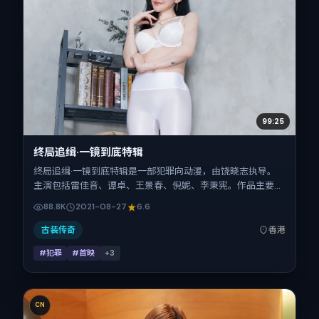
99:25
终局追缉·一镜到底特辑
终局追缉·一镜到底特辑是一部犯罪向动漫，由饶晓志执导。
主演包括雷佳音、谭卓、王景春、倪妮、李秉宪。作品主要在
中国香港取景与发行，2021年暑期档与观众见面，首映日期
88.8K
2021-08-27
6.6
2021-08-27，正片时长102分钟。
古装传奇
香港
#犯罪
#首映
+
3
CN