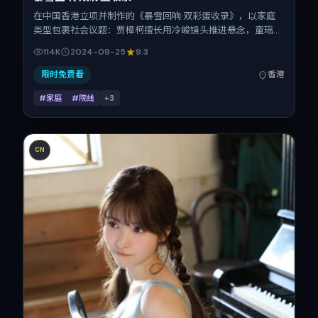
在中国香港立项并制作的《暴雪回响·双彩蛋收录》，以家庭
类型包裹社会议题：贾樟柯擅长用冷峻镜头推进悬念，童瑶、
任素汐、吴京、宋佳的对手戏为看点之一。上映时间：2024-
114K
2024-09-25
9.3
09-25；片长146分钟；适合关注现实质感与类型片结构的观
众。
限时免费看
香港
#家庭
#院线
+
3
CN