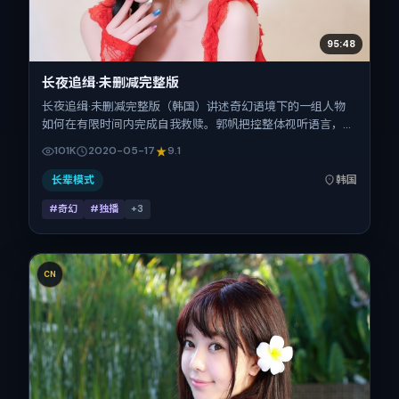
95:48
长夜追缉·未删减完整版
长夜追缉·未删减完整版（韩国）讲述奇幻语境下的一组人物
如何在有限时间内完成自我救赎。郭帆把控整体视听语言，易
烊千玺、孙艺珍、马修·麦康纳、雷佳音、木村拓哉、咏梅的
101K
2020-05-17
9.1
表演层次丰富。影片定于 2020-05-17 起陆续登陆院线与网
络平台，春季档公映，片长95分钟。
长辈模式
韩国
#奇幻
#独播
+
3
CN