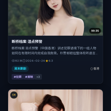
99:35
断桥档案·泪点预警
断桥档案·泪点预警（中国香港）讲述犯罪语境下的一组人物
如何在有限时间内完成自我救赎。朴赞郁把控整体视听语言，
童瑶、汤姆·哈迪、朱一龙、全智贤、瑛太的表演层次丰富。
92.1K
2024-02-24
6.3
影片定于 2024-02-24 起陆续登陆院线与网络平台，春节档
前后公映，片长105分钟。
周末刷剧
香港
#犯罪
#首映
+
3
CN