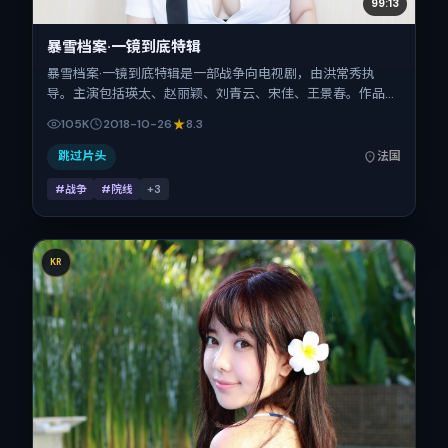
99:13
暴雪档案·一镜到底特辑
暴雪档案·一镜到底特辑是一部战争向电视剧，由洪常秀执
导。主演包括瑛太、赵丽颖、刘青云、宋佳、王景春。作品主
要在法国取景与发行，2018年国庆档前后与观众见面，首映
105K
2018-10-26
8.3
日期 2018-10-26，正片时长162分钟。
跳过片头
法国
#战争
#院线
+
3
KR