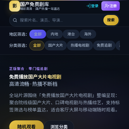
国产免费剧库
影
登录
注册
臻彩高清 · 国产热播一站直达
搜索
地区筛选：
全部
内地
港台
海外
分类筛选：
全部
国产大片
热播电视剧
免费追剧
高清
免费播放国产大片电视剧
-
国产
正版聚合 · 零门槛追剧
免费播放国产大片电视剧
高清流畅 · 热播不断档
全站片源围绕「
免费播放国产大片电视剧
」整编呈现：
聚合院线级国产大片、口碑电视剧与热播综艺，支持标
签筛选与榜单直达，适合客厅大屏与移动端随时观看。
随机观看
浏览分类