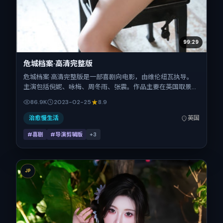
99:29
危城档案·高清完整版
危城档案·高清完整版是一部喜剧向电影，由维伦纽瓦执导。
主演包括倪妮、咏梅、周冬雨、张震。作品主要在英国取景与
发行，2023年春节档前后与观众见面，首映日期 2023-02-
86.9K
2023-02-25
8.9
25，正片时长130分钟。
治愈慢生活
英国
#喜剧
#导演剪辑版
+
3
JP