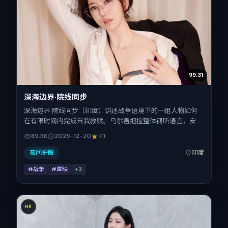
99:31
深海边界·院线同步
深海边界·院线同步（印度）讲述战争语境下的一组人物如何
在有限时间内完成自我救赎。乌尔善把控整体视听语言，安藤
樱、汤姆·哈迪、刘青云、张家辉的表演层次丰富。影片定于
89.3K
2025-12-20
7.1
2025-12-20 起陆续登陆院线与网络平台，贺岁档前后公映，
片长175分钟。
夜间护眼
印度
#战争
#首映
+
3
HK