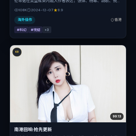
伦蒂诺在类型框架内融入作者表达；张译、杨幂、胡歌、倪妮
在片中承担多重关系线。故事类型为科幻，主拍摄地与出品背
108K
2024-12-07
8.9
景为中国香港。上映时间 2024年12月7日（公映登记日
2024-12-07），全片120分钟，节奏张弛有度。
海外佳作
香港
#科幻
#完结
+
3
KR
99:13
南港回响·抢先更新