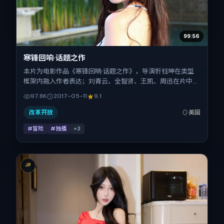
99:56
寒锋回响·话题之作
本片为电影作品《寒锋回响·话题之作》，导演忻钰坤在类型
框架内融入作者表达；刘青云、全智贤、王凯、周迅在片中承
担多重关系线。故事类型为冒险，主拍摄地与出品背景为美
97.8K
2017-05-11
9.1
国。上映时间 2017年5月11日（公映登记日 2017-05-11），全
片163分钟，节奏张弛有度。
改革开放
美国
#冒险
#独播
+
3
JP