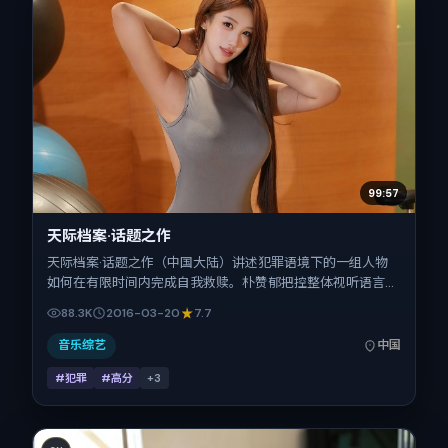
99:57
天际档案·话题之作
天际档案·话题之作（中国大陆）讲述犯罪语境下的一组人物
如何在有限时间内完成自我救赎。朴赞郁把控整体视听语言，
刘德华、赞达亚、刘昊然、张子枫、瑛太、杨幂的表演层次丰
88.3K
2016-03-20
7.7
富。影片定于 2016-03-20 起陆续登陆院线与网络平台，春
节档前后公映，片长150分钟。
音乐综艺
中国
#犯罪
#高分
+
3