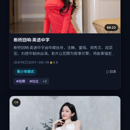
99:22
断桥回响·英语中字
断桥回响·英语中字由毕赣执导，沈腾、童瑶、郑秀文、段奕
宏、刘德华联袂出演。影片以犯罪为叙事引擎，将故事锚定在
日本，借东亚都市与邻里的张力推进人物抉择与反转。2017
97K
2017-06-15
8.8
年6月15日于日本首映（暑期档），片长130分钟，适合喜欢强
情节与细腻表演的观众。
青少年模式
日本
#犯罪
#杜比
+
3
CN