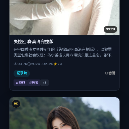
99:23
失控回响·高清完整版
在中国香港立项并制作的《失控回响·高清完整版》，以犯罪
类型包裹社会议题：乌尔善擅长用冷峻镜头推进悬念，张译、
杨幂、刘德华、赞达亚的对手戏为看点之一。上映时间：
93.7K
2024-02-26
7.3
2024-02-26；片长109分钟；适合关注现实质感与类型片结
构的观众。
纪录片
香港
#犯罪
#热播
+
3
HK