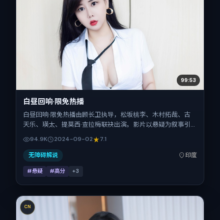
99:53
白昼回响·限免热播
白昼回响·限免热播由顾长卫执导，松坂桃李、木村拓哉、古
天乐、瑛太、提莫西·查拉梅联袂出演。影片以悬疑为叙事引
擎，将故事锚定在印度，借当代中国的现实肌理推进人物抉择
94.9K
2024-09-02
7.1
与反转。2024年9月2日于印度首映（国庆档前后），片长
100分钟，适合喜欢强情节与细腻表演的观众。
无障碍解说
印度
#悬疑
#高分
+
3
CN