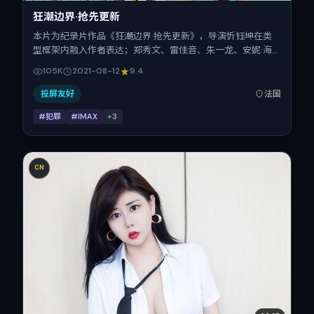
狂潮边界·抢先更新
本片为纪录片作品《狂潮边界·抢先更新》，导演忻钰坤在类
型框架内融入作者表达；郑秀文、雷佳音、朱一龙、安妮·海
瑟薇在片中承担多重关系线。故事类型为犯罪，主拍摄地与出
105K
2021-08-12
9.4
品背景为法国。上映时间 2021年8月12日（公映登记日 2021-
08-12），全片160分钟，节奏张弛有度。
投屏友好
法国
#犯罪
#IMAX
+
3
CN