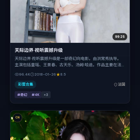
99:25
天际边界·视听震撼升级
天际边界·视听震撼升级是一部奇幻向电影，由洪常秀执导。
主演包括童瑶、王景春、古天乐、汤姆·哈迪。作品主要在法
国取景与发行，2018年春节档前后与观众见面，首映日期
96.4K
2018-01-26
8.5
2018-01-26，正片时长144分钟。
彩蛋合集
法国
#奇幻
#4K
+
3
CN