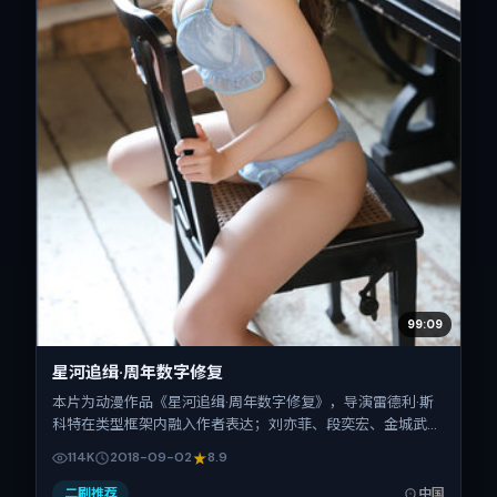
99:09
星河追缉·周年数字修复
本片为动漫作品《星河追缉·周年数字修复》，导演雷德利·斯
科特在类型框架内融入作者表达；刘亦菲、段奕宏、金城武、
倪妮、长泽雅美在片中承担多重关系线。故事类型为传记，主
114K
2018-09-02
8.9
拍摄地与出品背景为中国大陆。上映时间 2018年9月2日（公
映登记日 2018-09-02），全片138分钟，节奏张弛有度。
二刷推荐
中国